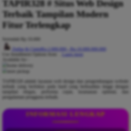
TAPIR328 # Situs Web Design
Twistshake
Terbaik Tampilan Modern
TY Toys
Fitur Terlengkap
U
Serendah
Rp 10.000
V
Daftar & Claim
Rp.2.000.000
-
Rp.10.000.000.000
Use Installment Options from
.
Laarn more
Veja
Available for :
home delivery
Vitaflow
store pickup
Vtech
TAPIR328 adalah layanan web design dan pengembangan website
terbaik yang berfokus pada hasil yang berkualitas tinggi dengan
W
tampilan elegan, performa cepat, keamanan optimal, dan
pengalaman pengguna terbaik.
Waterland
Wellness
INFORMASI LENGKAP
X