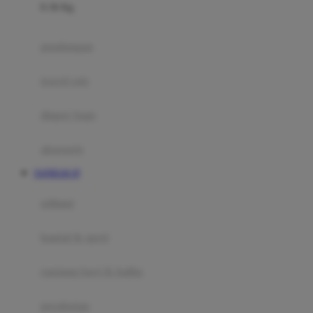
0-36 Kg
Fisher Price
Flipper
gendongan
Friends Of Sally
travel cots
G
diaper bags
Gb
Geko
aksesoris
Graco
TAPIR328 JP
Gund
selimut
H
bantal & sprei
Habbie
Haenim
ranjang bayi & balita
Happy Horse
perabotan