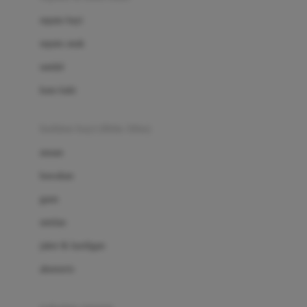
Bio Oil
sepatu bayi
Biolane
sepatu anak
Bite Fighters
sandal
Bizzi Growin
kaus kaki
Blackmores
fashion bayi (0bln-3thn)
Blooming Marvellous
atasan
Bonnels
bawahan
Bravado
gaun
Bruder
setelan
Brush Baby
jaket & kardigan
Buds Organics
aksesoris
Bugaboo
Buggygear