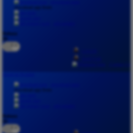
download apps
download app from:
Oh Ma Grain
Okiedog
gift registry
P
Bahasa
ID
Peachy
LOGIN
Phil & Ted's
DAFTAR
Philips Avent
Contact Us
Pigeon
lewati ke Konten
Playgro
download apps
download app from:
Poled Global
Ponycycle
gift registry
Puma
Bahasa
ID
Pureats