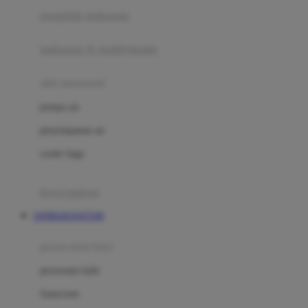
pengolah makanan
Joolz
Jujube
makanan & multivitamin
K
alat menyusui
Kiddycuts
pompa asi
Kumon
penyimpanan asi
L
cooler bags
Leapfrog
kursi makan
Leclerc
TAPIR328 DAFTAR
Lee Vierra
Lillebaby
perawatan bayi
Little Bird Told Me
perawatan kulit
Little Miss Janis
Sunscreen