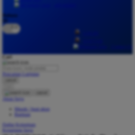
Squishmallows
gift registry
Starbooks
Bahasa
ID
Stick-O
Stokke
LOGIN
DAFTAR
Sudocrem
Contact Us
Sumimo
Cari
Sunnylife
Sun-Staches
Pencarian Lanjutan
cancel
Swimava
Cari
cancel
T
Akun Saya
Tommee Tippee
Masuk / buat akun
Bantuan
Trunki
Daftar Keinginan
Tutti Bambini
Keranjang Saya