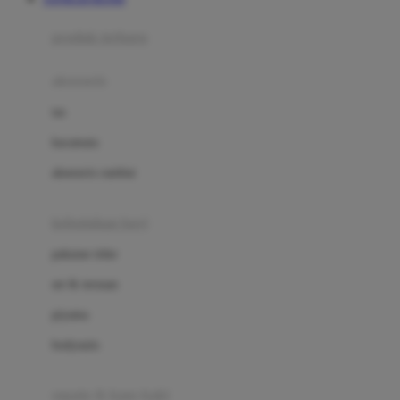
Azetabio
produk terbaru
B
aksesoris
Baabaasheepz
tas
Babiators
kacamata
Baby Dove
aksesoris rambut
Baby Jogger
Baby Rovega
kebutuhan bayi
Babybee
pakaian tidur
Banana Boat
set & terusan
Banz
piyama
Barbie
bodysuits
Beaba
Beauty Barn
sepatu & kaus kaki