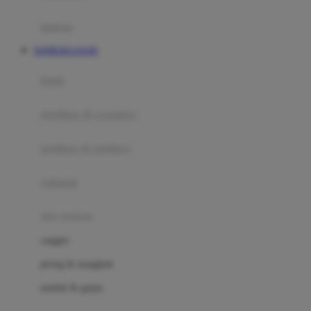
Happy Tummy
Hauck
matras
Havaianas
TAPIR328 LOGIN
Hegen
botol
Hot Wheels
sterilizer & warmers
Hybrid
soothers & teethers
I
Inlacta DHA
celemek
Interlac
alat makan
Ivenet
cangkir
J
piring & mangkuk
Jack N Jill
sendok & garpu
Joie