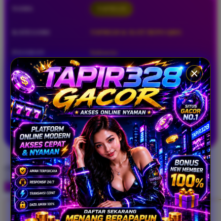
Xootz
NAMA
TAPIR328
Y
KATEGORI
TAPIR328 & SLOT DEPO QRIS
Yamatoya
PASARAN
Indonesia
Z
METODE
Transfer Bank, E-Wallet, QRIS
Zaxy
MULAI DARI
IDR 10.000
Zoggs
⭐⭐⭐⭐⭐ 4.95 / 5
0-9
RATING
12.328.328 ulasan pengguna
4Moms
59S
choose qty
DAFTAR
LOGIN
CLAIM BONUS