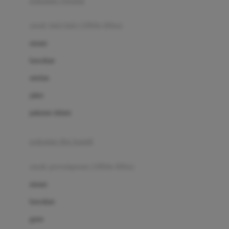
pakaian renang
Bumkins
anak laki-laki (18bln-8thn)
C
atasan
Cetaphil
bawahan
Chicco
setelan
Childlife
jaket
Clevamama
pakaian dalam
Cocolatte
Cottonseeds
pakaian ibu hamil
Cozy N Safe
anak perempuan (18bln-8thn)
Crane
atasan
Cybex
bawahan
D
gaun