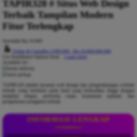
TAPIR328 # Situs Web Design
Twistshake
Terbaik Tampilan Modern
TY Toys
Fitur Terlengkap
U
Serendah
Rp 10.000
V
Daftar & Claim
Rp.2.000.000
-
Rp.10.000.000.000
Use Installment Options from
.
Laarn more
Veja
Available for :
home delivery
Vitaflow
store pickup
Vtech
TAPIR328 adalah layanan web design dan pengembangan website
terbaik yang berfokus pada hasil yang berkualitas tinggi dengan
W
tampilan elegan, performa cepat, keamanan optimal, dan
pengalaman pengguna terbaik.
Waterland
Wellness
INFORMASI LENGKAP
X