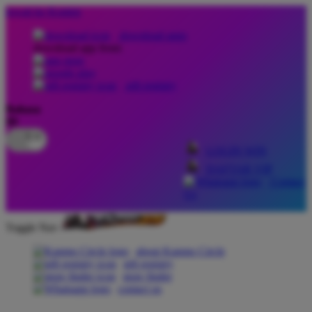
lewati ke Konten
download apps
download app from:
gift registry
Bahasa
ID
LOGIN WIN
DAFTAR VIP
Contact
Us
Toggle Nav
about Kanmo Circle
gift registry
store finder
contact us