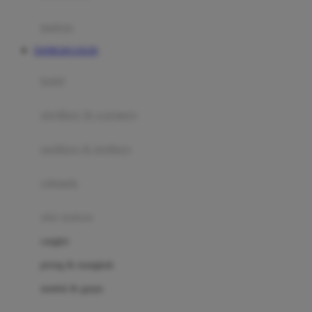
Happy Tummy
Hauck
matras
Havaianas
TAPIR328 LOGIN
Hegen
botol
Hot Wheels
sterilizer & warmers
Hybrid
soothers & teethers
I
Inlacta DHA
celemek
Interlac
alat makan
Ivenet
cangkir
J
piring & mangkuk
Jack N Jill
sendok & garpu
Joie