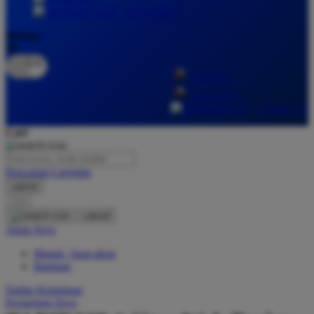
Squishmallows
gift registry
Starbooks
Bahasa
ID
Stick-O
Stokke
LOGIN
DAFTAR
Sudocrem
Contact Us
Sumimo
Cari
Sunnylife
Sun-Staches
Pencarian Lanjutan
cancel
Swimava
Cari
cancel
T
Akun Saya
Tommee Tippee
Masuk / buat akun
Bantuan
Trunki
Daftar Keinginan
Tutti Bambini
Keranjang Saya