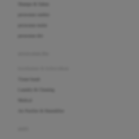
London Taxi
Shampo & Sabun
Love To Dream
perawatan rambut
perawatan mulut
M
perawatan diri
Magformers
Mama's Choice
perawatan ibu
Mamas&Papas
kesehatan & kebersihan
Mamaway
Tissue basah
Maxi Cosi
Laundry & Cleaning
Megabloks
Medical
Micro
Air Purifier & Humidifier
MiDeer
Mimi & Lula
potty
Mini Monkey