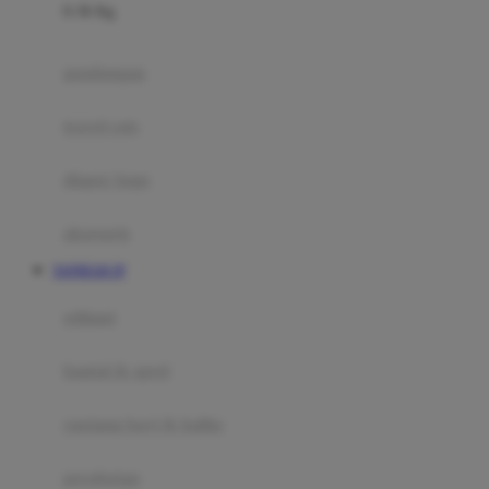
0-36 Kg
Fisher Price
Flipper
gendongan
Friends Of Sally
travel cots
G
diaper bags
Gb
Geko
aksesoris
Graco
TAPIR328 JP
Gund
selimut
H
bantal & sprei
Habbie
Haenim
ranjang bayi & balita
Happy Horse
perabotan