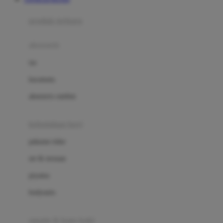
Azetabio
produk terbaru
B
aksesoris
Baabaasheepz
tas
Babiators
kacamata
Baby Dove
aksesoris rambut
Baby Jogger
Baby Rovega
kebutuhan bayi
Babybee
pakaian tidur
Banana Boat
set & terusan
Banz
piyama
Barbie
bodysuits
Beaba
Beauty Barn
sepatu & kaus kaki