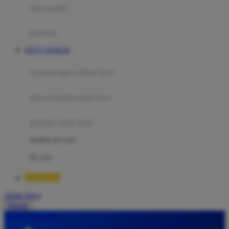
Moby
bak mandi
Momami
handuk
Mothercare
SITUS TAPIR328
Mustela
ayunan dan walker bayi
My Buddy Tag
My K
alas bermain anak bayi
N
mainan anak bayi
Naif
mothercare toys
Nike
elc toys
Nordic Natural
TAPIR328
Nuby
Akun Saya
Nuna
Masuk
lewati ke Konten
O