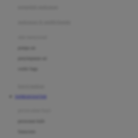
pengolah makanan
Joolz
Jujube
makanan & multivitamin
K
alat menyusui
Kiddycuts
pompa asi
Kumon
penyimpanan asi
L
cooler bags
Leapfrog
kursi makan
Leclerc
TAPIR328 DAFTAR
Lee Vierra
Lillebaby
perawatan bayi
Little Bird Told Me
perawatan kulit
Little Miss Janis
Sunscreen