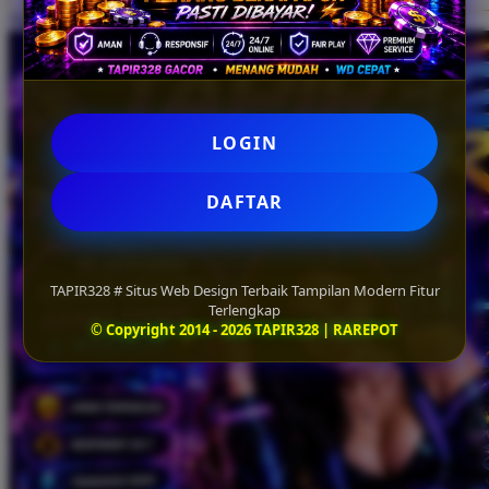
Share product:
LOGIN
DAFTAR
TAPIR328 # Situs Web Design Terbaik Tampilan Modern Fitur
Terlengkap
© Copyright 2014 - 2026 TAPIR328 | RAREPOT